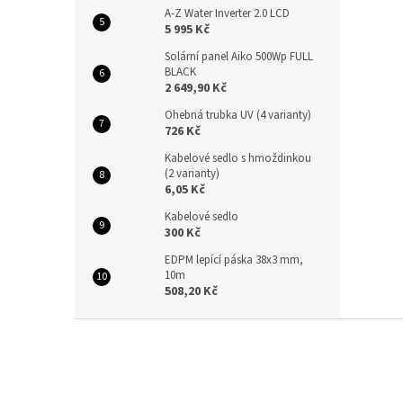
A-Z Water Inverter 2.0 LCD
5 995 Kč
Solární panel Aiko 500Wp FULL
BLACK
2 649,90 Kč
Ohebná trubka UV (4 varianty)
726 Kč
Kabelové sedlo s hmoždinkou
(2 varianty)
6,05 Kč
Kabelové sedlo
300 Kč
EDPM lepící páska 38x3 mm,
10m
508,20 Kč
Z
á
p
a