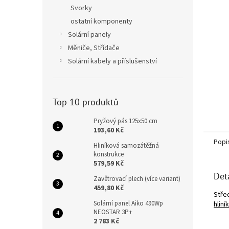
n
Svorky
e
ostatní komponenty
l
Solární panely
Měniče, Střídače
Solární kabely a příslušenství
Top 10 produktů
Pryžový pás 125x50 cm
193,60 Kč
Popi
Hliníková samozátěžná
konstrukce
579,59 Kč
Det
Zavětrovací plech (více variant)
459,80 Kč
Stře
Solární panel Aiko 490Wp
hliní
NEOSTAR 3P+
2 783 Kč