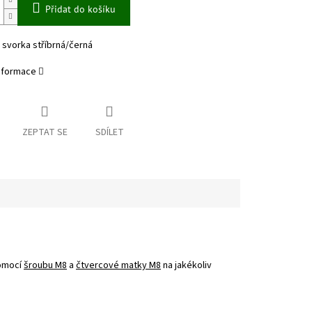
Přidat do košíku
 svorka stříbrná/černá
informace
ZEPTAT SE
SDÍLET
pomocí
šroubu M8
a
čtvercové matky M8
na jakékoliv