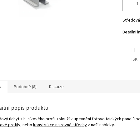
Středová
Detailní 
TISK
s
Podobné (8)
Diskuze
ailní popis produktu
dový úchyt z hliníkového profilu slouží k upevnění fotovoltaických panelů 
kové profily
, nebo
konstrukce na rovné střechy
z naší nabídky.