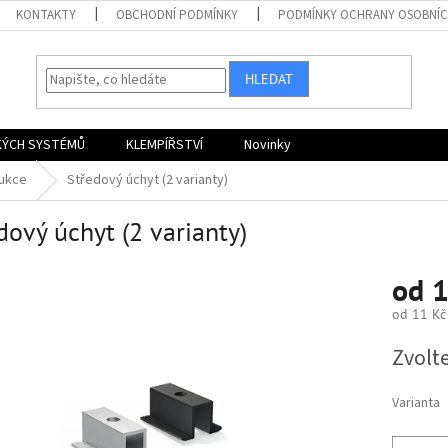
KONTAKTY
OBCHODNÍ PODMÍNKY
PODMÍNKY OCHRANY OSOBNÍC
HLEDAT
KÝCH SYSTÉMŮ
KLEMPÍŘSTVÍ
Novinky
rukce
Středový úchyt (2 varianty)
dový úchyt (2 varianty)
od
1
od
11 Kč
Měrná
Zvolt
cena:
Varianta