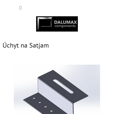
Přejít
NÁKUP
na
obsah
KOŠÍK
Úchyt na Satjam