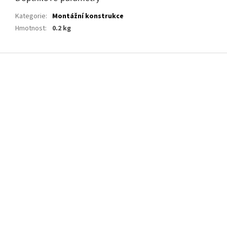
Kategorie
:
Montážní konstrukce
Hmotnost
:
0.2 kg
Z
á
p
a
t
í