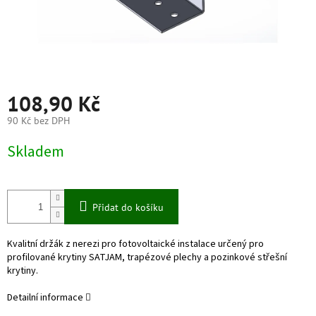
108,90 Kč
90 Kč bez DPH
Měrná
Skladem
cena:
Přidat do košíku
Kvalitní držák z nerezi pro fotovoltaické instalace určený pro
profilované krytiny SATJAM, trapézové plechy a pozinkové střešní
krytiny.
Detailní informace