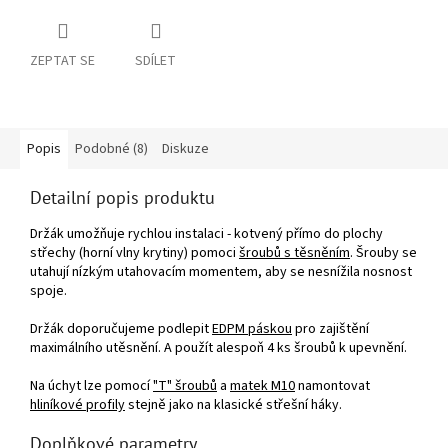
ZEPTAT SE
SDÍLET
Popis
Podobné (8)
Diskuze
Detailní popis produktu
Držák umožňuje rychlou instalaci - kotvený přímo do plochy
střechy (horní vlny krytiny) pomoci
šroubů s těsněním
. Šrouby se
utahují nízkým utahovacím momentem, aby se nesnížila nosnost
spoje.
Držák doporučujeme podlepit
EDPM páskou
pro zajištění
maximálního utěsnění. A použít alespoň 4 ks šroubů k upevnění.
Na úchyt lze pomocí
"T" šroubů
a
matek M10
namontovat
hliníkové profily
stejně jako na klasické střešní háky.
Doplňkové parametry