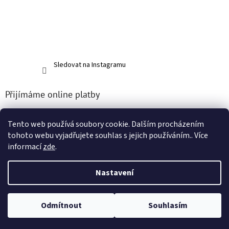
Sledovat na Instagramu
Přijímáme online platby
Tento web používá soubory cookie. Dalším procházením
tohoto webu vyjadřujete souhlas s jejich používáním.. Více
informací
zde
.
Vytvořil Shoptet
Nastavení
Copyright 2026
Dalumax components s.r.o.
. Všechna práva
Odmítnout
Souhlasím
vyhrazena.