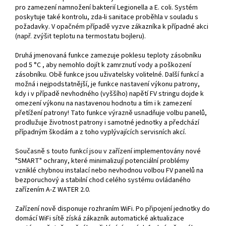
pro zamezení namnožení bakterií Legionella a E. coli. Systém
poskytuje také kontrolu, zda-li sanitace proběhla v souladu s
požadavky. V opačném případě vyzve zákazníka k případné akci
(např. zvýšit teplotu na termostatu bojleru).
Druhá jmenovaná funkce zamezuje poklesu teploty zásobníku
pod 5 °C , aby nemohlo dojít k zamrznutí vody a poškození
zásobníku. Obě funkce jsou uživatelsky volitelné. Další funkcí a
možná i nejpodstatnější, je funkce nastavení výkonu patrony,
kdy i v případě nevhodného (vyššího) napětí FV stringu dojde k
omezení výkonu na nastavenou hodnotu a tím i k zamezení
přetížení patrony! Tato funkce výrazně usnadňuje volbu panelů,
prodlužuje životnost patrony i samotné jednotky a předchází
případným škodám a z toho vyplývajících servisních akcí.
Současně s touto funkcí jsou v zařízení implementovány nové
"SMART" ochrany, které minimalizují potenciální problémy
vzniklé chybnou instalací nebo nevhodnou volbou FV panelů na
bezporuchový a stabilní chod celého systému ovládaného
zařízením A-Z WATER 2.0.
Zařízení nově disponuje rozhraním WiFi. Po připojení jednotky do
domácí WiFi sítě získá zákazník automatické aktualizace