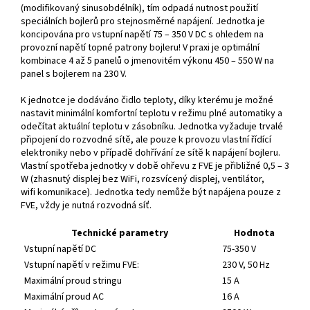
(modifikovaný sinusobdélník), tím odpadá nutnost použití
speciálních bojlerů pro stejnosměrné napájení. Jednotka je
koncipována pro vstupní napětí 75 – 350 V DC s ohledem na
provozní napětí topné patrony bojleru! V praxi je optimální
kombinace 4 až 5 panelů o jmenovitém výkonu 450 – 550 W na
panel s bojlerem na 230 V.
K jednotce je dodáváno čidlo teploty, díky kterému je možné
nastavit minimální komfortní teplotu v režimu plné automatiky a
odečítat aktuální teplotu v zásobníku. Jednotka vyžaduje trvalé
připojení do rozvodné sítě, ale pouze k provozu vlastní řídící
elektroniky nebo v případě dohřívání ze sítě k napájení bojleru.
Vlastní spotřeba jednotky v době ohřevu z FVE je přibližné 0,5 – 3
W (zhasnutý displej bez WiFi, rozsvícený displej, ventilátor,
wifi komunikace). Jednotka tedy nemůže být napájena pouze z
FVE, vždy je nutná rozvodná síť.
Technické parametry
Hodnota
Vstupní napětí DC
75-350 V
Vstupní napětí v režimu FVE:
230 V, 50 Hz
Maximální proud stringu
15 A
Maximální proud AC
16 A