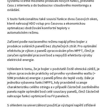
systému včetně možného přidávání nových funkcí, přesného
času z internetu a do budoucna i cloudového monitoringu a
ovládání.
S touto funkcionalitou také souvisí funkce dvou časových oken,
které nahrazují HDO vstup pro časovou a ekonomickou
optimalizaci dodržování komfortní teploty v
automatickém režimu.
Zařízení podle nastaveného režimu napájí přímo bojler z
produkce solárních panelů bez zbytečných ztrát. Pro optimální
efektivitu je výkon z panelů zpracovávám přes MPPT, čímž je
zaručen optimální pracovní bod a nejvyšší efektivita výroby
elektrické energie.
Vzhledem k tomu, že je bojler v podstatě čistě ohmická zátěž, je
výkon zpracováván prakticky od prvního vyrobeného wattu (>
50W produkce) energie z panelů přímo do teplé vody. Dále je
jednotka vybavena funkcí MPPS, kdy pravidelně scanuje
charakteristiku celého stringu a v případě částečně zastíněného
panelu najde optimální bod celé soustavy panelů, čímž částečně
nahrazuje funkci optimizerů na FV panelech.
S ohledem na univerzálnost použití je výstupní napětí střídavé