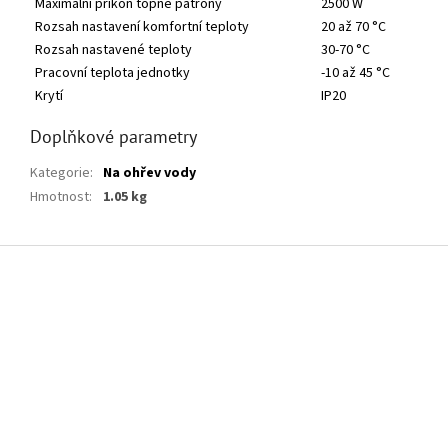
Maximální příkon topné patrony
2500 W
Rozsah nastavení komfortní teploty
20 až 70 °C
Rozsah nastavené teploty
30-70 °C
Pracovní teplota jednotky
-10 až 45 °C
Krytí
IP20
Doplňkové parametry
Kategorie
:
Na ohřev vody
Hmotnost
:
1.05 kg
Z
á
p
a
t
í