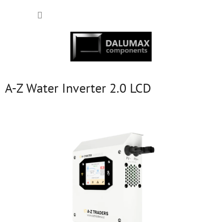
Přejít
NÁKUP
na
obsah
KOŠÍK
A-Z Water Inverter 2.0 LCD