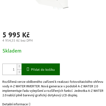
5 995 Kč
4 954,55 Kč bez DPH
Měrná
Skladem
cena:
Přidat do košíku
Rozšířená verze oblíbeného zařízení k realizaci fotovoltaického ohřevu
vody A-Z WATER INVERTER. Nová generace v podobě A-Z WATER 2.0
implementuje řadu vylepšení a rozšířených funkcí. J
ednotka A-Z WATER
2.0 nabízí plně barevný grafický dotykový LCD displej.
Detailní informace