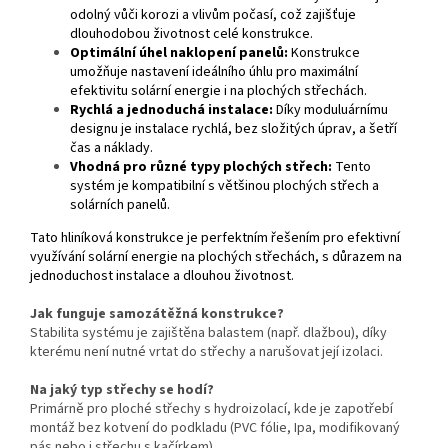
odolný vůči korozi a vlivům počasí, což zajišťuje
dlouhodobou životnost celé konstrukce.
Optimální úhel naklopení panelů:
Konstrukce
umožňuje nastavení ideálního úhlu pro maximální
efektivitu solární energie i na plochých střechách.
Rychlá a jednoduchá instalace:
Díky moduluárnímu
designu je instalace rychlá, bez složitých úprav, a šetří
čas a náklady.
Vhodná pro různé typy plochých střech:
Tento
systém je kompatibilní s většinou plochých střech a
solárních panelů.
Tato hliníková konstrukce je perfektním řešením pro efektivní
využívání solární energie na plochých střechách, s důrazem na
jednoduchost instalace a dlouhou životnost.
Jak funguje samozátěžná konstrukce?
Stabilita systému je zajištěna balastem (např. dlažbou), díky
kterému není nutné vrtat do střechy a narušovat její izolaci.
Na jaký typ střechy se hodí?
Primárně pro ploché střechy s hydroizolací, kde je zapotřebí
montáž bez kotvení do podkladu (PVC fólie, Ipa, modifikovaný
pás nebo i střechu s kačírkem)