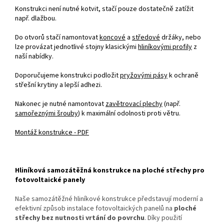
Konstrukci není nutné kotvit, stačí pouze dostatečně zatížit
např. dlažbou.
Do otvorů stačí namontovat
koncové
a
středové
držáky, nebo
lze provázat jednotlivé stojny klasickými
hliníkovými profily
z
naší nabídky.
Doporučujeme konstrukci podložit
pryžovými pásy
k ochraně
střešní krytiny a lepší adhezi.
Nakonec je nutné namontovat
zavětrovací plechy
(např.
samořeznými šrouby
) k maximální odolnosti proti větru.
Montáž konstrukce - PDF
Hliníková samozátěžná konstrukce na ploché střechy pro
fotovoltaické panely
Naše samozátěžné hliníkové konstrukce představují moderní a
efektivní způsob instalace fotovoltaických panelů na
ploché
střechy bez nutnosti vrtání do povrchu
. Díky použití