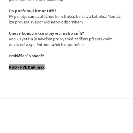
Co potřebuji k montáži?
FV panely, samozátěžnou konstrukci, balast, a kabeláž. Montáž
lze provést svépomocí nebo odborníkem.
Unese konstrukce silný vítr nebo sníh?
Ano – systém je navržen pro vysoké zatížení při správném
dovážení a splnění montážních doporučení.
Prohlášení o shodě:
PoD - FVE Dalumax
Z
á
p
a
t