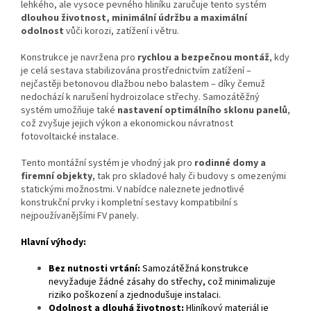
lehkého, ale vysoce pevného hliníku zaručuje tento systém
dlouhou životnost, minimální údržbu a maximální
odolnost
vůči korozi, zatížení i větru.
Konstrukce je navržena pro
rychlou a bezpečnou montáž
, kdy
je celá sestava stabilizována prostřednictvím zatížení –
nejčastěji betonovou dlažbou nebo balastem – díky čemuž
nedochází k narušení hydroizolace střechy. Samozátěžný
systém umožňuje také
nastavení optimálního sklonu panelů
,
což zvyšuje jejich výkon a ekonomickou návratnost
fotovoltaické instalace.
Tento montážní systém je vhodný jak pro
rodinné domy a
firemní objekty
, tak pro skladové haly či budovy s omezenými
statickými možnostmi. V nabídce naleznete jednotlivé
konstrukční prvky i kompletní sestavy kompatibilní s
nejpoužívanějšími FV panely.
Hlavní výhody:
Bez nutnosti vrtání:
Samozátěžná konstrukce
nevyžaduje žádné zásahy do střechy, což minimalizuje
riziko poškození a zjednodušuje instalaci.
Odolnost a dlouhá životnost:
Hliníkový materiál je