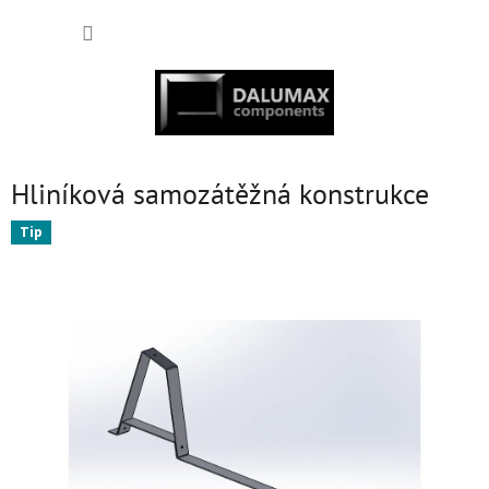
Přejít
NÁKUP
na
obsah
KOŠÍK
Hliníková samozátěžná konstrukce
Tip