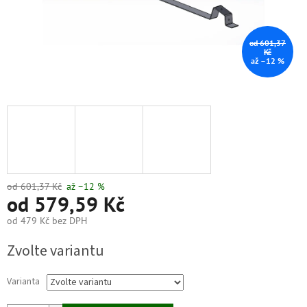
od 601,37
Kč
až –12 %
od 601,37 Kč
až –12 %
od
579,59 Kč
od
479 Kč
bez DPH
Měrná
Zvolte variantu
cena:
Varianta