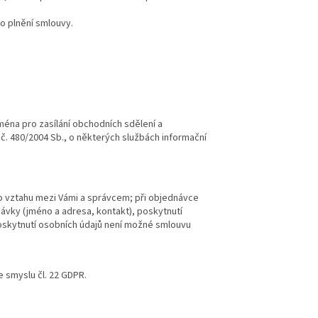
o plnění smlouvy.
éna pro zasílání obchodních sdělení a
a č. 480/2004 Sb., o některých službách informační
ho vztahu mezi Vámi a správcem; při objednávce
ávky (jméno a adresa, kontakt), poskytnutí
oskytnutí osobních údajů není možné smlouvu
 smyslu čl. 22 GDPR.