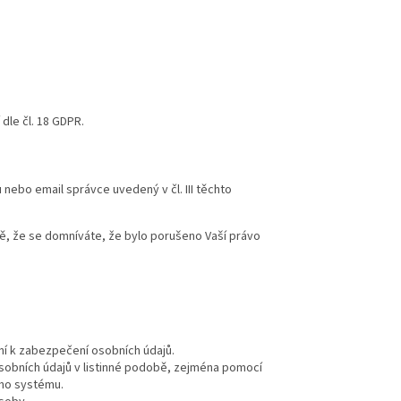
dle čl. 18 GDPR.
ebo email správce uvedený v čl. III těchto
dě, že se domníváte, že bylo porušeno Vaší právo
ní k zabezpečení osobních údajů.
osobních údajů v listinné podobě, zejména pomocí
ého systému.