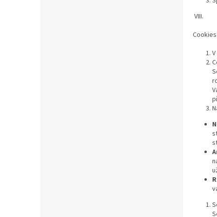
S
VIII.
Cookies
V
C
S
r
V
p
N
N
s
s
A
n
u
R
v
S
S