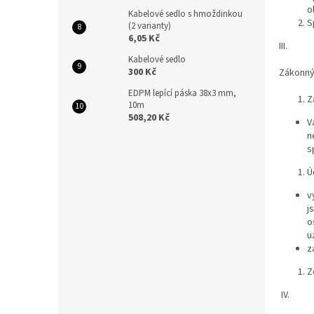
o
Kabelové sedlo s hmoždinkou
S
(2 varianty)
6,05 Kč
III.
Kabelové sedlo
300 Kč
Zákonný
EDPM lepící páska 38x3 mm,
Z
10m
508,20 Kč
V
n
s
Ú
v
j
o
u
z
Z
IV.