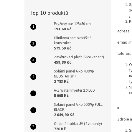
n
S
e
s
Top 10 produktů
l
,
K
Pryžový pás 125x50 cm
193,60 Kč
adresa:
Hliníková samozátěžná
email: 
konstrukce
579,59 Kč
telefon:
Zavětrovací plech (více variant)
459,80 Kč
O
f
Solární panel Aiko 490Wp
n
NEOSTAR 3P+
2 783 Kč
f
S
A-Z Water Inverter 2.0 LCD
c
5 995 Kč
Solární panel Aiko 500Wp FULL
II.
BLACK
2 649,90 Kč
Zdroje 
Ohebná trubka UV (4 varianty)
726 Kč
S