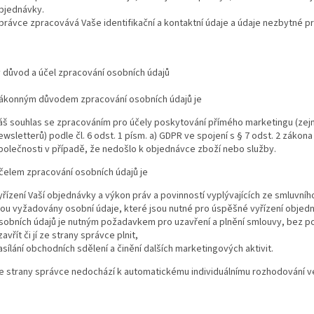
bjednávky.
právce zpracovává Vaše identifikační a kontaktní údaje a údaje nezbytné pr
 důvod a účel zpracování osobních údajů
ákonným důvodem zpracování osobních údajů je
áš souhlas se zpracováním pro účely poskytování přímého marketingu (zejm
ewsletterů) podle čl. 6 odst. 1 písm. a) GDPR ve spojení s § 7 odst. 2 zákon
polečnosti v případě, že nedošlo k objednávce zboží nebo služby.
čelem zpracování osobních údajů je
yřízení Vaší objednávky a výkon práv a povinností vyplývajících ze smluvní
sou vyžadovány osobní údaje, které jsou nutné pro úspěšné vyřízení objedn
sobních údajů je nutným požadavkem pro uzavření a plnění smlouvy, bez p
zavřít či jí ze strany správce plnit,
asílání obchodních sdělení a činění dalších marketingových aktivit.
e strany správce nedochází k automatickému individuálnímu rozhodování ve