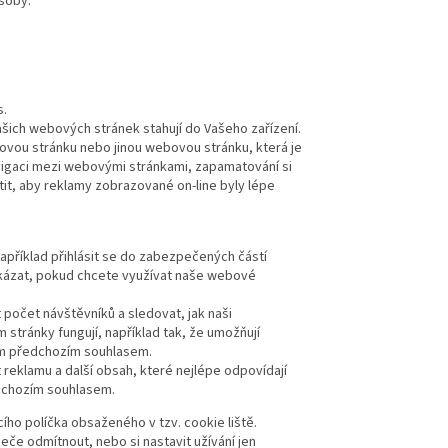
soby.
s.
ašich webových stránek stahují do Vašeho zařízení.
ovou stránku nebo jinou webovou stránku, která je
avigaci mezi webovými stránkami, zapamatování si
tit, aby reklamy zobrazované on-line byly lépe
apříklad přihlásit se do zabezpečených částí
zakázat, pokud chcete využívat naše webové
t počet návštěvníků a sledovat, jak naši
stránky fungují, například tak, že umožňují
ším předchozím souhlasem.
 reklamu a další obsah, které nejlépe odpovídají
dchozím souhlasem.
ho políčka obsaženého v tzv. cookie liště.
če odmítnout, nebo si nastavit užívání jen