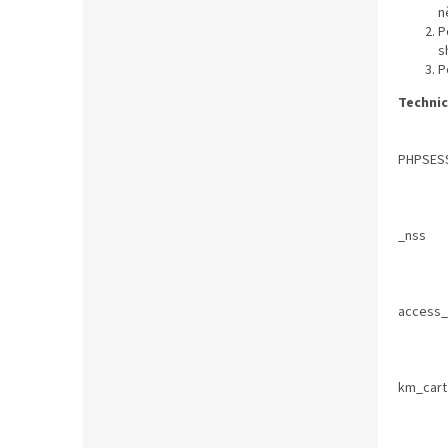
n
P
s
P
Technic
PHPSES
_nss
access_
km_cart