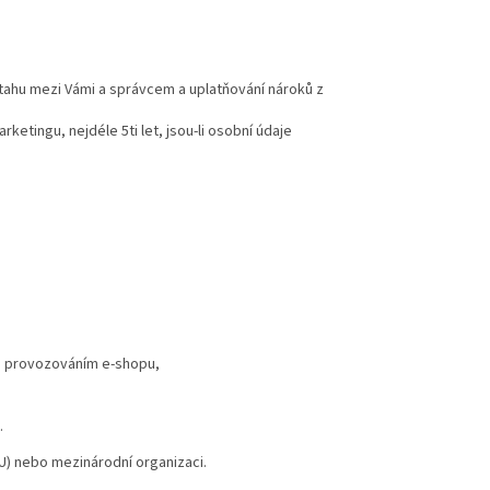
tahu mezi Vámi a správcem a uplatňování nároků z
etingu, nejdéle 5ti let, jsou-li osobní údaje
i s provozováním e-shopu,
.
) nebo mezinárodní organizaci.