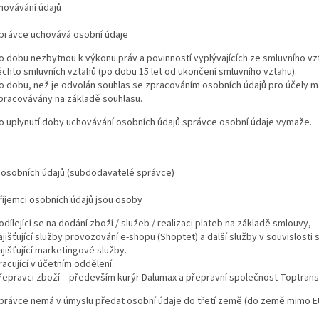
hovávání údajů
právce uchovává osobní údaje
o dobu nezbytnou k výkonu práv a povinností vyplývajících ze smluvního vz
ěchto smluvních vztahů (po dobu 15 let od ukončení smluvního vztahu).
o dobu, než je odvolán souhlas se zpracováním osobních údajů pro účely mark
pracovávány na základě souhlasu.
o uplynutí doby uchovávání osobních údajů správce osobní údaje vymaže.
i osobních údajů (subdodavatelé správce)
říjemci osobních údajů jsou osoby
odílející se na dodání zboží / služeb / realizaci plateb na základě smlouvy,
ajišťující služby provozování e-shopu (Shoptet) a další služby v souvislost
ajišťující marketingové služby.
racující v účetním oddělení.
řepravci zboží – především kurýr Dalumax a přepravní společnost Toptrans
právce nemá v úmyslu předat osobní údaje do třetí země (do země mimo EU