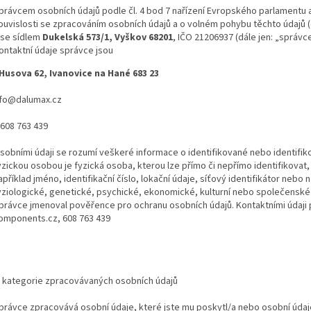
právcem osobních údajů podle čl. 4 bod 7 nařízení Evropského parlamentu 
ouvislosti se zpracováním osobních údajů a o volném pohybu těchto údajů (
 se sídlem
Dukelská 573/1, Vyškov 68201
, IČO 21206937 (dále jen: „správce
ontaktní údaje správce jsou
Husova 62, Ivanovice na Hané 683 23
info@dalumax.cz
 608 763 439
sobními údaji se rozumí veškeré informace o identifikované nebo identifik
yzickou osobou je fyzická osoba, kterou lze přímo či nepřímo identifikovat,
apříklad jméno, identifikační číslo, lokační údaje, síťový identifikátor nebo 
yziologické, genetické, psychické, ekonomické, kulturní nebo společenské 
právce jmenoval pověřence pro ochranu osobních údajů. Kontaktními údaji 
omponents.cz, 608 763 439
a kategorie zpracovávaných osobních údajů
právce zpracovává osobní údaje, které jste mu poskytl/a nebo osobní údaje,