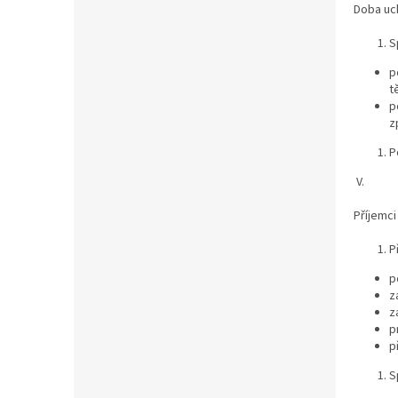
Doba uc
S
p
t
p
z
P
V.
Příjemc
P
p
z
z
p
p
S