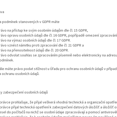
áva
a podmínek stanovených v GDPR máte
rávo na přístup ke svým osobním údajům dle čl. 15 GDPR,
rávo opravu osobních údajů dle čl. 16 GDPR, popřípadě omezení zpracování 
rávo na výmaz osobních údajů dle čl. 17 GDPR.
rávo vznést námitku proti zpracování dle čl. 21 GDPR a
rávo na přenositelnost údajů dle čl. 20 GDPR.
rávo odvolat souhlas se zpracováním písemně nebo elektronicky na adresu n
odmínek.
ále máte právo podat stížnost u Úřadu pro ochranu osobních údajů v přípa
a ochranu osobních údajů.
y zabezpečení osobních údajů
právce prohlašuje, že přijal veškerá vhodná technická a organizační opatře
právce přijal technická opatření k zabezpečení datových úložišť a úložišť 
esel do počítačů na nichž se osobní údaje zpracovávají a pomocí antivirov