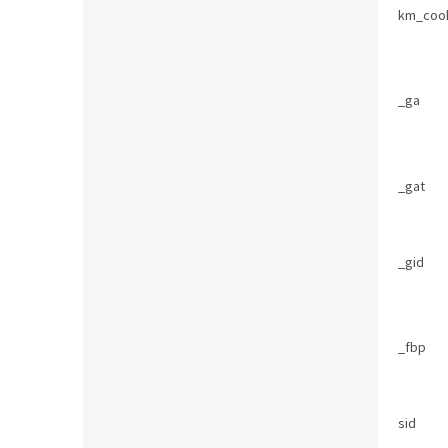
km_coo
_ga
_gat
_gid
_fbp
sid