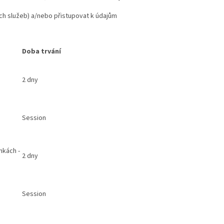
ích služeb) a/nebo přistupovat k údajům
Doba trvání
2 dny
Session
nkách -
2 dny
Session