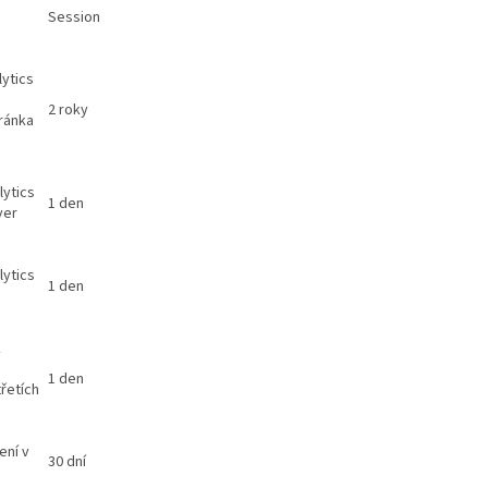
Session
ytics
2 roky
ránka
lytics
1 den
ver
lytics
1 den
k
1 den
řetích
ení v
30 dní