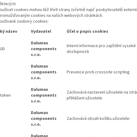
ěkterých.
oužívat cookies mohou též třetí strany (včetně např. poskytovatelů extern
hromažďovaným cookies na našich webových stránkách.
oužívané soubory cookies:
ký název
Vydavatel
Účel o popis cookies
Dalumax
Interní informace pro zajištění vysoké
SID
components
dostupnosti
s.r.o.
Dalumax
components
Prevence proti crosssite scripting
s.r.o.
Dalumax
Zachovává nastavení uživatele na strá
token
components
přihlášení uživatele.
s.r.o.
Dalumax
components
Zachovává obsah košíku uživatele.
s.r.o.
Dalumax