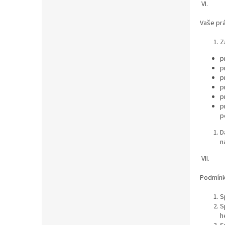
VI.
Vaše pr
Z
p
p
p
p
p
p
p
D
n
VII.
Podmínk
S
S
h