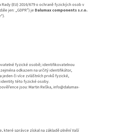
a Rady (EU) 2016/679 o ochraně fyzických osob v
dále jen: „GDPR”) je
Dalumax components s.r.o.
“).
ovatelné fyzické osobě; identifikovatelnou
 zejména odkazem na určitý identifikátor,
na jeden či více zvláštních prvků fyzické,
identity této fyzické osoby.
pověřence jsou: Martin Reška, info@dalumax-
 které správce získal na základě plnění Vaší