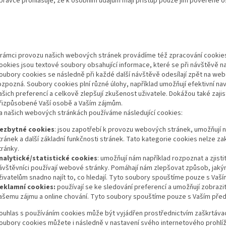
právce prohlašuje, že k osobním údajům mají přístup pouze jím pověřené o
 rámci provozu našich webových stránek provádíme též zpracování cookie
ookies jsou textové soubory obsahující informace, které se při návštěvě n
oubory cookies se následně při každé další návštěvě odesílají zpět na web
ozpozná. Soubory cookies plní různé úlohy, například umožňují efektivní n
ašich preferencí a celkově zlepšují zkušenost uživatele. Dokážou také zajis
řizpůsobené Vaší osobě a Vaším zájmům.
a našich webových stránkách používáme následující cookies:
ezbytné cookies
: jsou zapotřebí k provozu webových stránek, umožňují n
tránek a další základní funkčnosti stránek. Tato kategorie cookies nelze 
tránky.
nalytické/statistické cookies
: umožňují nám například rozpoznat a zjisti
ávštěvníci používají webové stránky. Pomáhají nám zlepšovat způsob, jakým 
živatelům snadno najít to, co hledají. Tyto soubory spouštíme pouze s Va
eklamní cookies:
používají se ke sledování preferencí a umožňují zobrazit
ašemu zájmu a online chování. Tyto soubory spouštíme pouze s Vaším pře
ouhlas s používáním cookies může být vyjádřen prostřednictvím zaškrtávací
oubory cookies můžete i následně v nastavení svého internetového prohlíže