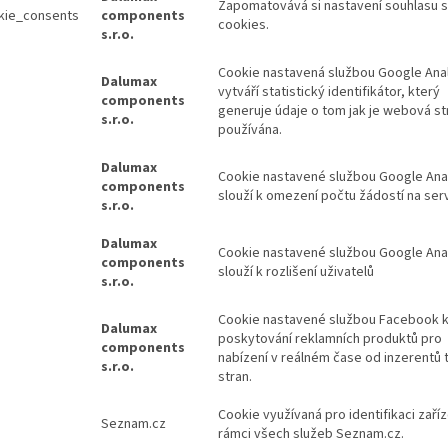
Zapomatovává si nastavení souhlasu s
kie_consents
components
cookies.
s.r.o.
Cookie nastavená službou Google Anal
Dalumax
vytváří statistický identifikátor, který
components
generuje údaje o tom jak je webová st
s.r.o.
používána.
Dalumax
Cookie nastavené službou Google Ana
components
slouží k omezení počtu žádostí na ser
s.r.o.
Dalumax
Cookie nastavené službou Google Ana
components
slouží k rozlišení uživatelů
s.r.o.
Cookie nastavené službou Facebook 
Dalumax
poskytování reklamních produktů pro
components
nabízení v reálném čase od inzerentů t
s.r.o.
stran.
Cookie využívaná pro identifikaci zaříz
Seznam.cz
rámci všech služeb Seznam.cz.