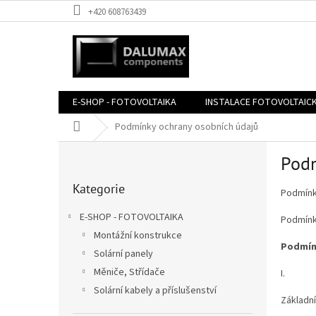
Přejít
+420 608763439
na
obsah
E-SHOP - FOTOVOLTAIKA
INSTALACE FOTOVOLTAIC
Domů
Podmínky ochrany osobních údajů
P
Podm
o
Přeskočit
s
Kategorie
kategorie
t
Podmínk
r
E-SHOP - FOTOVOLTAIKA
Podmínk
a
Montážní konstrukce
n
Podmín
Solární panely
n
í
Měniče, Střídače
I.
p
Solární kabely a příslušenství
Základn
a