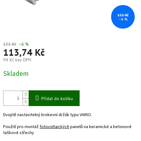
121 Kč
–6 %
121 Kč
–6 %
113,74 Kč
94 Kč bez DPH
Měrná
Skladem
cena:
Přidat do košíku
Dvojitě nastavitelný krokevní držák typu VARIO.
Použití pro montáž
fotovoltaických
panelů na keramické a betonové
taškové střechy