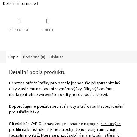
Detailní informace
ZEPTAT SE
SDÍLET
Popis
Podobné (8)
Diskuze
Detailní popis produktu
Úchyt na střešní tašky pro panely jednoduše přizpůsobitelný
díky vlastnímu nastavení rozměru výšky. Díky výškovému
nastavení lehce vyrovnáte rozdíly nerovností u krokví.
Doporučujeme použít speciální
vruty s talířovou hlavou
, ideální
pro střešní háky.
Střešní hák VARIO je navržen pro snadné napojení
hliníkových
profilů
na konstrukci šikmé střechy. Jeho design umožňuje
flexibilní montáž, která se přizpůsobí různým typům střešních