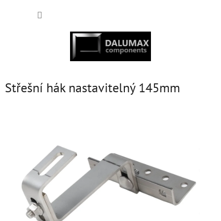
Přejít
NÁKUP
na
obsah
KOŠÍK
Střešní hák nastavitelný 145mm