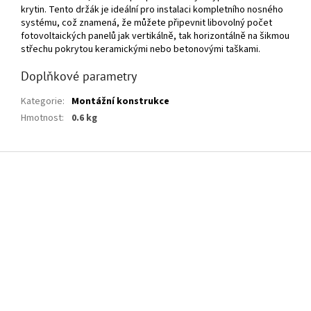
krytin. Tento držák je ideální pro instalaci kompletního nosného
systému, což znamená, že můžete připevnit libovolný počet
fotovoltaických panelů jak vertikálně, tak horizontálně na šikmou
střechu pokrytou keramickými nebo betonovými taškami.
Doplňkové parametry
Kategorie
:
Montážní konstrukce
Hmotnost
:
0.6 kg
Z
á
p
a
t
í