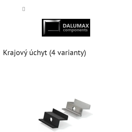
Přejít
NÁKUP
na
obsah
KOŠÍK
Krajový úchyt (4 varianty)