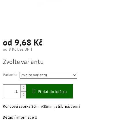
od
9,68 Kč
od
8 Kč
bez DPH
Měrná
Zvolte variantu
cena:
Varianta
Přidat do košíku
Koncová svorka 30mm/35mm, stříbrná/černá
Detailní informace