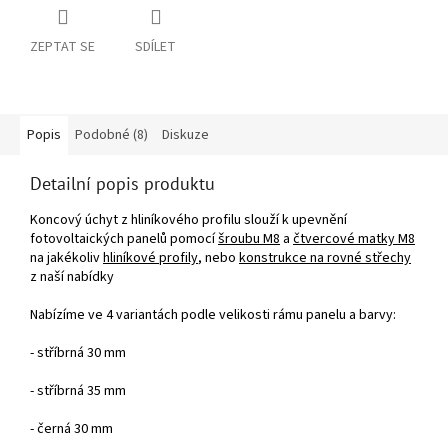
ZEPTAT SE
SDÍLET
Popis
Podobné (8)
Diskuze
Detailní popis produktu
Koncový úchyt z hliníkového profilu slouží k upevnění
fotovoltaických panelů pomocí
šroubu M8
a
čtvercové matky M8
na jakékoliv
hliníkové profily
, nebo
konstrukce na rovné střechy
z naší nabídky
Nabízíme ve 4 variantách podle velikosti rámu panelu a barvy:
-
stříbrná 30 mm
- stříbrná 35 mm
- černá 30 mm