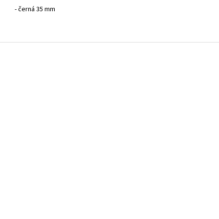
- černá 35 mm
Z
á
p
a
t
í