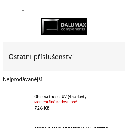
Přejít
NÁKUP
na
obsah
KOŠÍK
Ostatní příslušenství
Nejprodávanější
Ohebná trubka UV (4 varianty)
Momentálně nedostupné
726 Kč