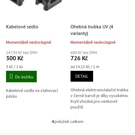
Kabelové sedlo
Ohebná trubka UV (4
varianty)
Momentálně nedostupné
Momentálně nedostupné
247,93 Kč bez DPH
600 Kč bez DPH
300 Kč
726 Kč
Měrná
Měrná
3 Kč / 1 ks
od 14,52 Kč / 1 m
cena:
cena:
DETAIL
Do košíku
Ohebná elektroinstalační trubka
Kabelové sedlo na stahovací
v černé barvě je díky vysokému
pásku
krytí vhodná pro venkovní
použití.
4
položek celkem
O
v