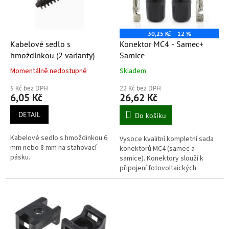
k
p
t
r
ů
o
30,25 Kč
–12 %
d
Kabelové sedlo s
Konektor MC4 - Samec+
u
hmoždinkou (2 varianty)
Samice
k
Momentálně nedostupné
Skladem
t
ů
5 Kč bez DPH
22 Kč bez DPH
6,05 Kč
26,62 Kč
DETAIL
Do košíku
Kabelové sedlo s hmoždinkou 6
Vysoce kvalitní kompletní sada
mm nebo 8 mm na stahovací
konektorů MC4 (samec a
pásku.
samice). Konektory slouží k
připojení fotovoltaických
panelů. Jsou kompatibilní s
vodiči o průřezu 1,5-6mm².
Použité...