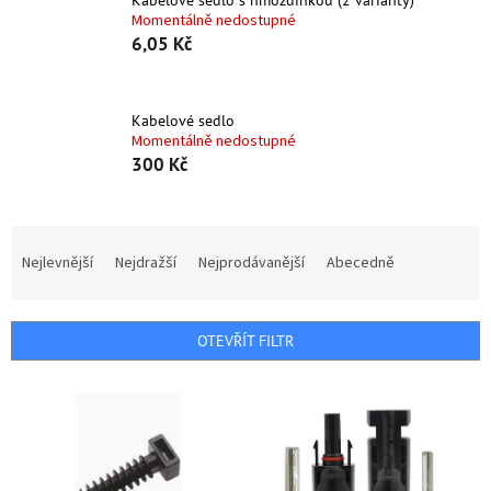
Kabelové sedlo s hmoždinkou (2 varianty)
Momentálně nedostupné
6,05 Kč
Kabelové sedlo
Momentálně nedostupné
300 Kč
Ř
a
Nejlevnější
Nejdražší
Nejprodávanější
Abecedně
z
e
n
OTEVŘÍT FILTR
í
p
V
r
ý
o
p
d
i
u
s