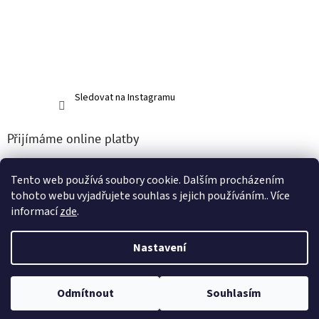
Sledovat na Instagramu
Přijímáme online platby
Tento web používá soubory cookie. Dalším procházením
tohoto webu vyjadřujete souhlas s jejich používáním.. Více
informací
zde
.
Vytvořil Shoptet
Nastavení
Copyright 2026
Dalumax components s.r.o.
. Všechna práva
Odmítnout
Souhlasím
vyhrazena.