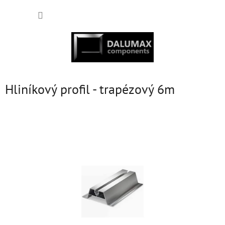
Přejít
NÁKUP
na
obsah
KOŠÍK
Hliníkový profil - trapézový 6m