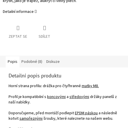
krytin, jako je trapéz, alukryt či vlnitý plech.
Detailní informace
ZEPTAT SE
SDÍLET
Popis
Podobné (8)
Diskuze
Detailní popis produktu
Horní strana profilu: drážka pro čtyřhranné
matky M8
.
Profil je kompatibilní s
koncovými
a
středovými
držáky panelů z
naší nabídky.
Doporučujeme, před montáží podlepit
EPDM páskou
a následně
kotvit
samořeznými
šrouby, které naleznete na našem webu.