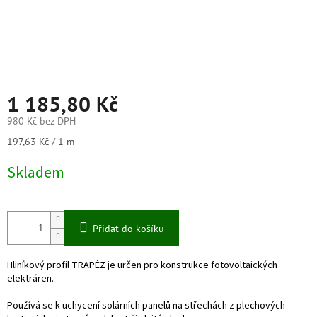
1 185,80 Kč
980 Kč bez DPH
Měrná
197,63 Kč / 1 m
cena:
Skladem
Přidat do košíku
Hliníkový profil TRAPÉZ je určen pro konstrukce fotovoltaických
elektráren.
Používá se k uchycení solárních panelů na střechách z plechových