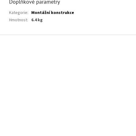
Doplňkové parametry
Kategorie
:
Montážní konstrukce
Hmotnost
:
6.4 kg
Z
á
p
a
t
í