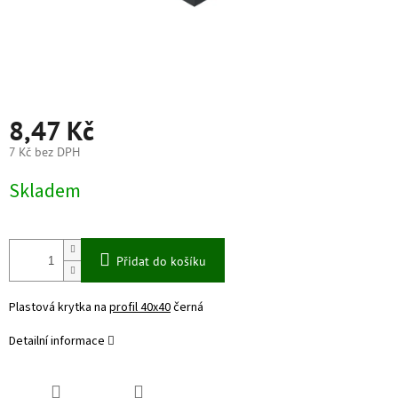
8,47 Kč
7 Kč bez DPH
Měrná
Skladem
cena:
Přidat do košíku
Plastová krytka na
profil 40x40
černá
Detailní informace