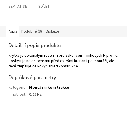
ZEPTAT SE
SDÍLET
Popis
Podobné (8)
Diskuze
Detailní popis produktu
Krytka je dokonalým řešením pro zakončení hliníkových H profilů.
Poskytuje nejen ochranu před ostrými hranami po montáži, ale
také zlepšuje celkový vzhled konstrukce.
Doplňkové parametry
Kategorie
:
Montážní konstrukce
Hmotnost
:
0.05 kg
Z
á
p