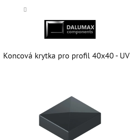
Přejít
NÁKUP
na
obsah
KOŠÍK
Koncová krytka pro profil 40x40 - UV