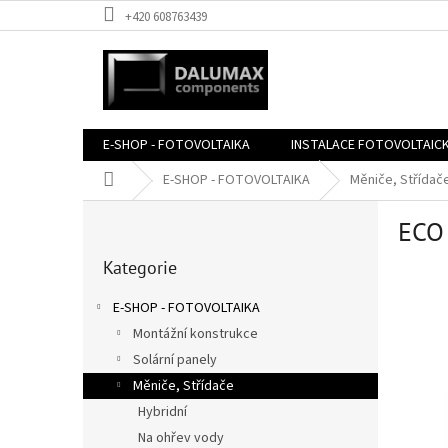
Přejít
+420 608763439
na
obsah
E-SHOP - FOTOVOLTAIKA
INSTALACE FOTOVOLTAIC
Domů
E-SHOP - FOTOVOLTAIKA
Měniče, Střídač
P
ECO
o
Přeskočit
s
Kategorie
kategorie
t
r
E-SHOP - FOTOVOLTAIKA
a
Montážní konstrukce
n
Solární panely
n
í
Měniče, Střídače
p
Hybridní
a
Na ohřev vody