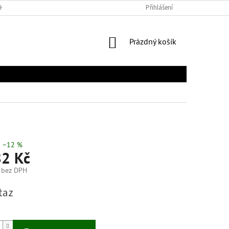
H ÚDAJŮ
Přihlášení
NÁKUPNÍ
Prázdný košík
KOŠÍK
–12 %
82 Kč
 bez DPH
taz