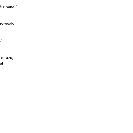
ě z panelů
kytovaly
V
v mrazu,
e!