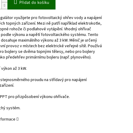
Přidat do košíku
egulátor využijete pro fotovoltaický ohřev vody a napájení
h topných zařízení. Mezi ně patří například elektrokotle,
topné rohože či podlahové vytápění. Vhodný ohřívač
 podle výkonu a napětí fotovoltaického systému. Tento
 dosahuje maximálního výkonu až 3 kW. Měnič je určený
vní provoz v místech bez elektrické veřejné sítě. Používá
ro bojlery se dvěma topnými tělesy, nebo pro bojlery
jako předehřev primárnímu bojleru (např. plynového).
 výkon až 3 kW.
stejnosměrného proudu na střídavý pro napájení
ařízení.
PPT pro přizpůsobení výkonu ohřívače.
hý systém.
informace