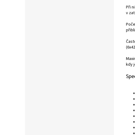
Při n
v za
Poče
přibl
Čast
(6x4
Maxi
kdy 
Spe