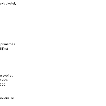
lektrokotel,
í primárně a
řijímá
e vybírat
ž více
č DC,
ojleru. Je