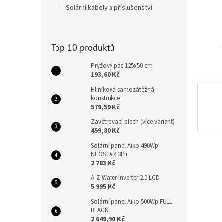
n
Solární kabely a příslušenství
e
l
Top 10 produktů
Pryžový pás 125x50 cm
193,60 Kč
Hliníková samozátěžná
konstrukce
579,59 Kč
Zavětrovací plech (více variant)
459,80 Kč
Solární panel Aiko 490Wp
NEOSTAR 3P+
2 783 Kč
A-Z Water Inverter 2.0 LCD
5 995 Kč
Solární panel Aiko 500Wp FULL
BLACK
2 649,90 Kč