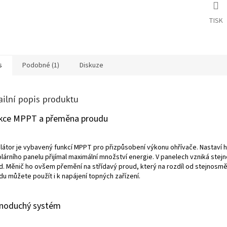
TISK
s
Podobné (1)
Diskuze
ailní popis produktu
kce MPPT a přeměna proudu
látor je vybavený funkcí MPPT pro přizpůsobení výkonu ohřívače. Nastaví h
olárního panelu přijímal maximální množství energie. V panelech vzniká ste
d. Měnič ho ovšem přemění na střídavý proud, který na rozdíl od stejnosm
du můžete použít i k napájení topných zařízení.
noduchý systém