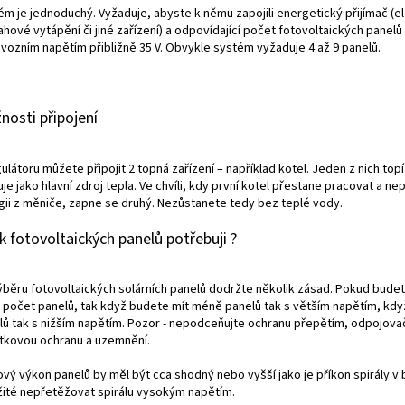
ém je jednoduchý. Vyžaduje, abyste k němu zapojili energetický přijímač (e
hové vytápění či jiné zařízení) a odpovídající počet fotovoltaických panelů
ovozním napětím přibližně 35 V. Obvykle systém vyžaduje 4 až 9 panelů.
nosti připojení
ulátoru můžete připojit 2 topná zařízení – například kotel. Jeden z nich top
je jako hlavní zdroj tepla. Ve chvíli, kdy první kotel přestane pracovat a nep
gii z měniče, zapne se druhý. Nezůstanete tedy bez teplé vody.
k fotovoltaických panelů potřebuji ?
výběru fotovoltaických solárních panelů dodržte několik zásad. Pokud budet
a počet panelů, tak když budete mít méně panelů tak s větším napětím, kdy
lů tak s nižším napětím. Pozor - nepodceňujte ochranu přepětím, odpojova
stkovou ochranu a uzemnění.
vý výkon panelů by měl být cca shodný nebo vyšší jako je příkon spirály v b
žité nepřetěžovat spirálu vysokým napětím.