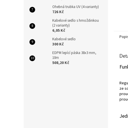
Ohebná trubka UV (4 varianty)
726 Kč
Kabelové sedlo s hmoždinkou
(2 varianty)
6,05 Kč
Popi
Kabelové sedlo
300 Kč
EDPM lepící páska 38x3 mm,
Det
10m
508,20 Kč
Fun
Regu
ze s
prou
prou
Jed