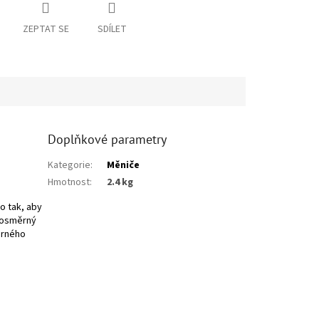
ZEPTAT SE
SDÍLET
Doplňkové parametry
Kategorie
:
Měniče
Hmotnost
:
2.4 kg
o tak, aby
jnosměrný
ěrného