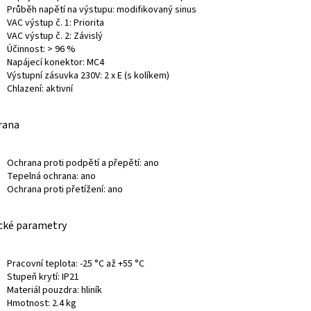
Průběh napětí na výstupu: modifikovaný sinus
VAC výstup č. 1: Priorita
VAC výstup č. 2: Závislý
Účinnost: > 96 %
Napájecí konektor: MC4
Výstupní zásuvka 230V: 2 x E (s kolíkem)
Chlazení: aktivní
rana
Ochrana proti podpětí a přepětí: ano
Tepelná ochrana: ano
Ochrana proti přetížení: ano
cké parametry
Pracovní teplota: -25 °C až +55 °C
Stupeň krytí: IP21
Materiál pouzdra: hliník
Hmotnost: 2.4 kg