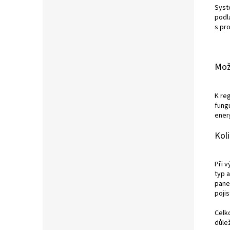
Syst
podla
s pr
Mož
K reg
fungu
ener
Koli
Při 
typ 
pane
poji
Celko
důle