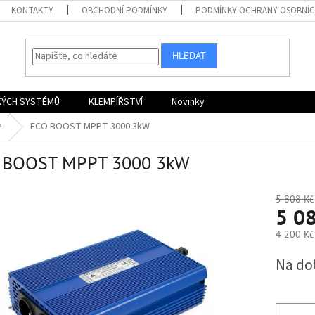
KONTAKTY
OBCHODNÍ PODMÍNKY
PODMÍNKY OCHRANY OSOBNÍC
HLEDAT
KÝCH SYSTÉMŮ
KLEMPÍŘSTVÍ
Novinky
e
ECO BOOST MPPT 3000 3kW
 BOOST MPPT 3000 3kW
5 808 Kč
5 0
4 200 Kč
Měrná
Na do
cena: