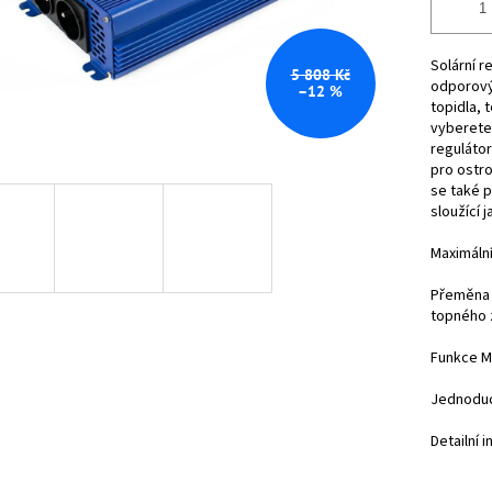
Solární r
5 808 Kč
odporovýc
–12 %
topidla, 
vyberete
regulátor
pro ostro
se také p
sloužící 
Maximální
Přeměna 
topného z
Funkce M
Jednoduc
Detailní 