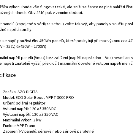
ižším výkonu bude vše fungovat také, ale sníží se šance na plné nahřátí čist
tažených dnech. Obvláště pak v zimním období.
t panelů (zapojené v sérii/za sebou) volte takový, aby panely v součtu pos
ižně napětí spirály.
o se např. používá 6ks 450Wp panelů, které poskytují při max.výkonu cca 42
2V = 252V, 6x450W = 2700W)
mální napětí panelů (Vmax) bez zatížení (napětí naprázdno – Voc) nesmí ani 
je napětí znatelně vyšší, překročit maximální dovolené vstupní napětí měnič
cifikace
Značka: AZO DIGITAL
Model: ECO Solar Boost MPPT-3000 PRO
Určení: solární regulátor
Vstupní napětí: 120 až 350 VDC
Výstupní napětí: 120 až 350 VAC
Maximální výkon: 3 kW
Funkce MPPT: ano
Zapojení FV panelů: sériově nebo sériově paralelně