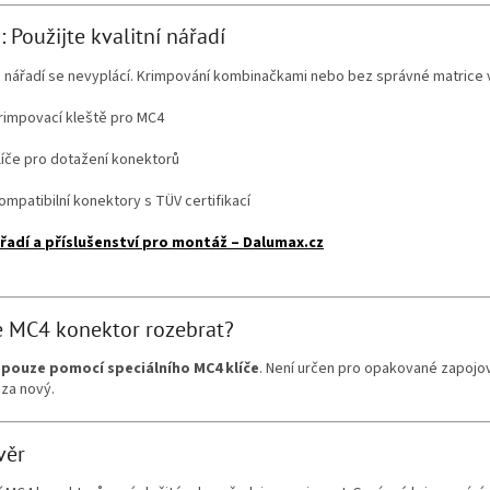
: Použijte kvalitní nářadí
a nářadí se nevyplácí. Krimpování kombinačkami nebo bez správné matrice
rimpovací kleště pro MC4
líče pro dotažení konektorů
ompatibilní konektory s TÜV certifikací
řadí a příslušenství pro montáž – Dalumax.cz
e MC4 konektor rozebrat?
e
pouze pomocí speciálního MC4 klíče
. Není určen pro opakované zapojo
za nový.
věr