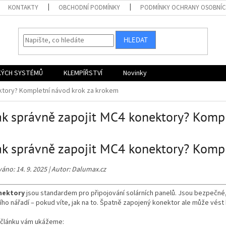
KONTAKTY
OBCHODNÍ PODMÍNKY
PODMÍNKY OCHRANY OSOBNÍC
HLEDAT
KÝCH SYSTÉMŮ
KLEMPÍŘSTVÍ
Novinky
ktory? Kompletní návod krok za krokem
ak správně zapojit MC4 konektory? Komp
ak správně zapojit MC4 konektory? Komp
áno: 14. 9. 2025 | Autor: Dalumax.cz
nektory
jsou standardem pro připojování solárních panelů. Jsou bezpečné
ího nářadí – pokud víte, jak na to. Špatně zapojený konektor ale může vést
 článku vám ukážeme: