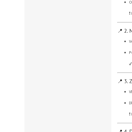
O
❗
📍 2. 
V
P
✔
📍 3. 
V
D
❗
📍 4. 