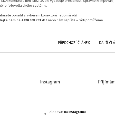
 MC4 konektorů není složité, ale vyžaduje preciznost. Správné krimpování, 
ého fotovoltaického systému.
ebujete poradit s výběrem konektorů nebo nářadí?
ejte nám na +420 608 763 439
nebo nám napište – rádi pomůžeme.
PŘEDCHOZÍ ČLÁNEK
DALŠÍ ČL
Instagram
Přijímám
Sledovat na Instagramu