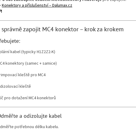
️
Konektory a příslušenství – Dalumax.cz
ak správně zapojit MC4 konektor – krok za krokem
řebujete:
olární kabel (typicky H1Z2Z2-K)
C4 konektory (samec + samice)
rimpovací kleště pro MC4
dizolovací kleště
líč pro dotažení MC4 konektorů
Odměřte a odizolujte kabel
dměřte potřebnou délku kabelu.