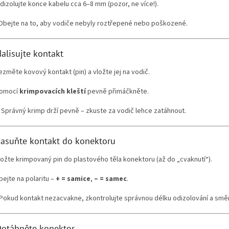
dizolujte konce kabelu cca 6–8 mm (pozor, ne více!).
 Dbejte na to, aby vodiče nebyly roztřepené nebo poškozené.
Nalisujte kontakt
ezměte kovový kontakt (pin) a vložte jej na vodič.
omocí
krimpovacích kleští
pevně přimáčkněte.
️ Správný krimp drží pevně – zkuste za vodič lehce zatáhnout.
Zasuňte kontakt do konektoru
ložte krimpovaný pin do plastového těla konektoru (až do „cvaknutí“).
bejte na polaritu –
+ = samice
,
– = samec
.
 Pokud kontakt nezacvakne, zkontrolujte správnou délku odizolování a směr
Dotáhněte konektor