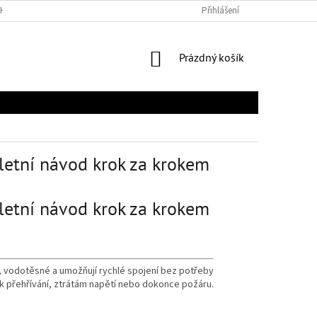
H ÚDAJŮ
Přihlášení
NÁKUPNÍ
Prázdný košík
KOŠÍK
letní návod krok za krokem
letní návod krok za krokem
, vodotěsné a umožňují rychlé spojení bez potřeby
 k přehřívání, ztrátám napětí nebo dokonce požáru.