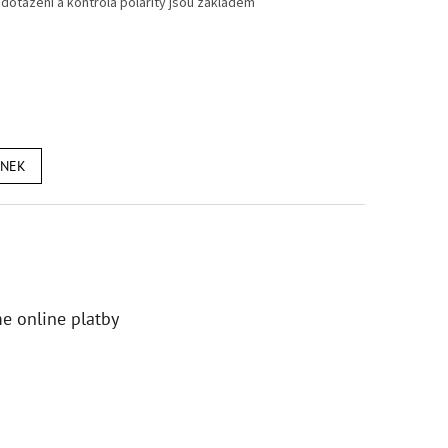
dotažení a kontrola polarity jsou základem
ÁNEK
e online platby