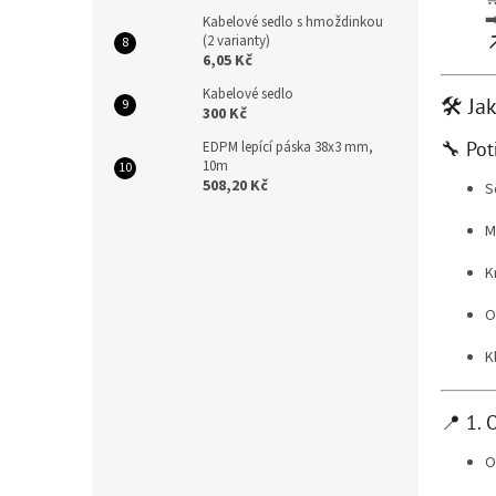
➡
Kabelové sedlo s hmoždinkou
(2 varianty)
6,05 Kč
Kabelové sedlo
🛠️ J
300 Kč
🔧 Pot
EDPM lepící páska 38x3 mm,
10m
508,20 Kč
S
M
K
O
K
📍 1. 
O