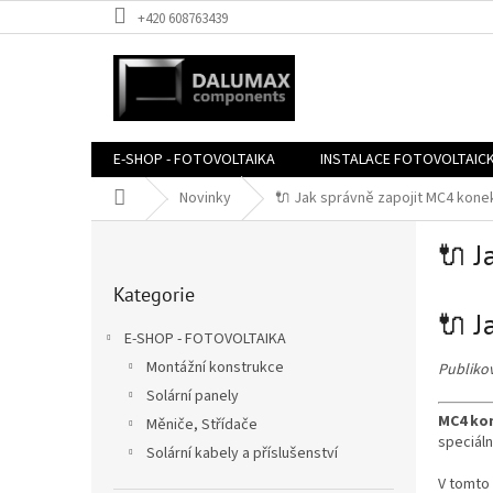
Přejít
+420 608763439
na
obsah
E-SHOP - FOTOVOLTAIKA
INSTALACE FOTOVOLTAIC
Domů
Novinky
🔌 Jak správně zapojit MC4 kone
P
🔌 J
o
Přeskočit
s
Kategorie
kategorie
t
🔌 J
r
E-SHOP - FOTOVOLTAIKA
a
Montážní konstrukce
Publikov
n
Solární panely
n
MC4 ko
í
Měniče, Střídače
speciáln
p
Solární kabely a příslušenství
a
V tomto