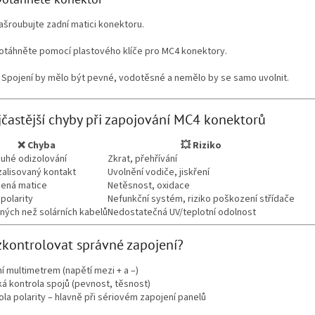
ašroubujte zadní matici konektoru.
otáhněte pomocí plastového klíče pro MC4 konektory.
️ Spojení by mělo být pevné, vodotěsné a nemělo by se samo uvolnit.
jčastější chyby při zapojování MC4 konektorů
❌ Chyba
💥 Riziko
louhé odizolování
Zkrat, přehřívání
zalisovaný kontakt
Uvolnění vodiče, jiskření
ená matice
Netěsnost, oxidace
polarity
Nefunkční systém, riziko poškození střídače
jiných než solárních kabelů
Nedostatečná UV/teplotní odolnost
k zkontrolovat správné zapojení?
 multimetrem (napětí mezi + a –)
á kontrola spojů (pevnost, těsnost)
la polarity – hlavně při sériovém zapojení panelů