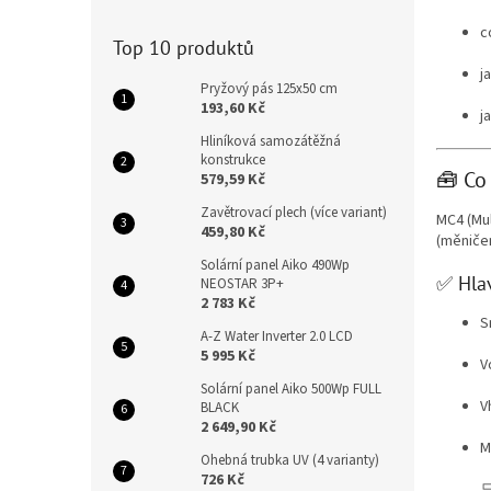
n
e
c
Top 10 produktů
l
j
Pryžový pás 125x50 cm
193,60 Kč
j
Hliníková samozátěžná
konstrukce
🧰 Co
579,59 Kč
Zavětrovací plech (více variant)
MC4 (Mul
459,80 Kč
(měniče
Solární panel Aiko 490Wp
✅ Hla
NEOSTAR 3P+
2 783 Kč
S
A-Z Water Inverter 2.0 LCD
5 995 Kč
V
Solární panel Aiko 500Wp FULL
V
BLACK
2 649,90 Kč
M
Ohebná trubka UV (4 varianty)
726 Kč
