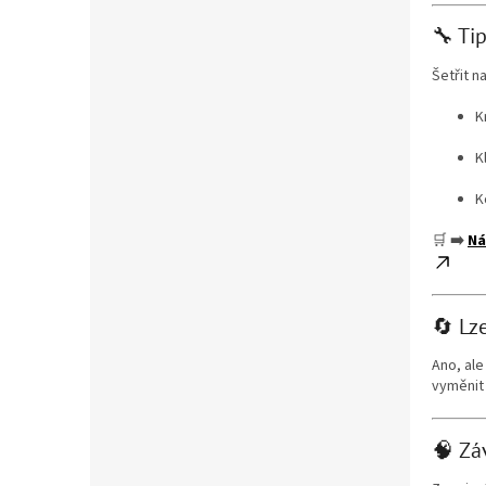
🔧 Tip
Šetřit n
K
K
K
🛒
➡️
Ná
🔄 Lz
Ano, al
vyměnit 
🧠 Zá