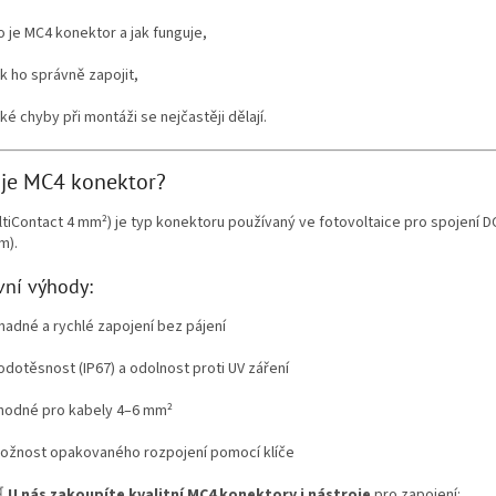
o je MC4 konektor a jak funguje,
ak ho správně zapojit,
aké chyby při montáži se nejčastěji dělají.
 je MC4 konektor?
tiContact 4 mm²) je typ konektoru používaný ve fotovoltaice pro spojení D
m).
vní výhody:
nadné a rychlé zapojení bez pájení
odotěsnost (IP67) a odolnost proti UV záření
hodné pro kabely 4–6 mm²
ožnost opakovaného rozpojení pomocí klíče

U nás zakoupíte kvalitní MC4 konektory i nástroje
pro zapojení: