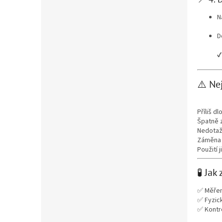
N
D
✔
⚠️ Ne
Příliš d
Špatně 
Nedotaž
Záměna 
Použití 
🧪 Ja
✅ Měření
✅ Fyzick
✅ Kontro